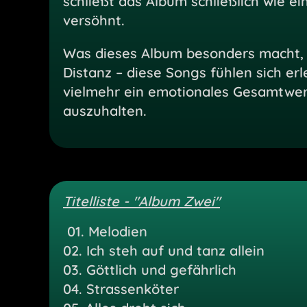
schließt das Album schließlich wie ein
versöhnt.
Was dieses Album besonders macht, is
Distanz – diese Songs fühlen sich erl
vielmehr ein emotionales Gesamtwer
auszuhalten.
Titelliste - "Album Zwei"
01.
Melodien
02.
Ich steh auf und tanz allein
03.
Göttlich und gefährlich
04.
Strassenköter