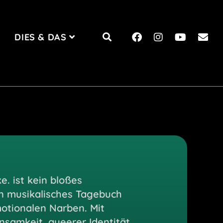
DIES & DAS
. ist kein bloßes
n musikalisches Tagebuch
otionalen Narben. Mit
nsamkeit, queerer Identität,