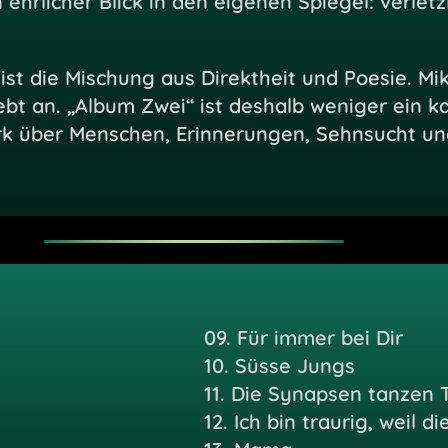
 ehrlicher Blick in den eigenen Spiegel: verletz
t die Mischung aus Direktheit und Poesie. Mike
ebt an. „Album Zwei“ ist deshalb weniger ein ka
k über Menschen, Erinnerungen, Sehnsucht und
09.
Für immer bei Dir
10.
Süsse Jungs
11.
Die Synapsen tanzen 
12.
Ich bin traurig, weil d