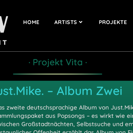
HOME
ARTISTS
PROJEKTE
· Projekt Vita ·
ust.Mike.
– Album Zwei
s zweite deutschsprachige Album von Just.Mike
ammlungspaket aus Popsongs – es wirkt wie ei
wischen Großstadtnächten, Selbstsuche und em
staunlicher Offenheit erzählt das Album von Ei