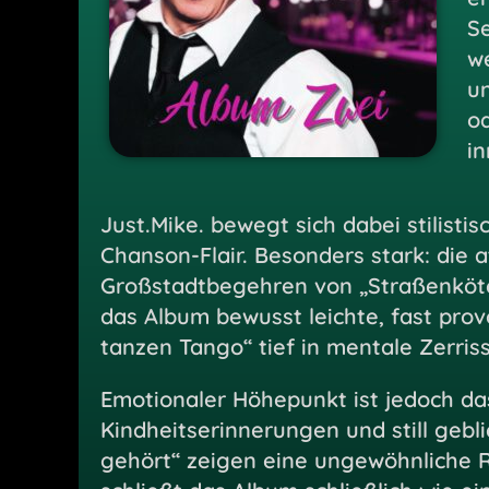
S
w
un
od
i
Just.Mike. bewegt sich dabei stilis
Chanson-Flair. Besonders stark: die a
Großstadtbegehren von „Straßenköter“
das Album bewusst leichte, fast pr
tanzen Tango“ tief in mentale Zerriss
Emotionaler Höhepunkt ist jedoch da
Kindheitserinnerungen und still gebli
gehört“ zeigen eine ungewöhnliche R