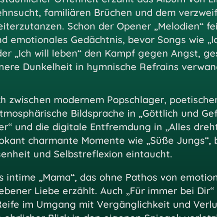
ehnsucht, familiären Brüchen und dem verzweif
eiterzutanzen. Schon der Opener „Melodien“ fe
d emotionales Gedächtnis, bevor Songs wie „Ic
er „Ich will leben“ den Kampf gegen Angst, ge
nnere Dunkelheit in hymnische Refrains verwan
tisch zwischen modernem Popschlager, poetisc
tmosphärische Bildsprache in „Göttlich und Gef
 und die digitale Entfremdung in „Alles dreht s
ovokant charmante Momente wie „Süße Jungs“, 
enheit und Selbstreflexion eintaucht.
s intime „Mama“, das ohne Pathos von emotion
ebener Liebe erzählt. Auch „Für immer bei Dir“ 
eife im Umgang mit Vergänglichkeit und Verlust