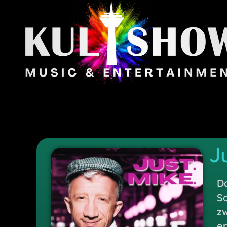
J
Da
S
z
er