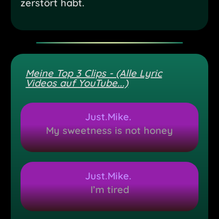
zerstört habt.
Meine Top 3 Clips - (Alle Lyric
Videos auf YouTube...)
Just.Mike.
My sweetness is not honey
Just.Mike.
I’m tired