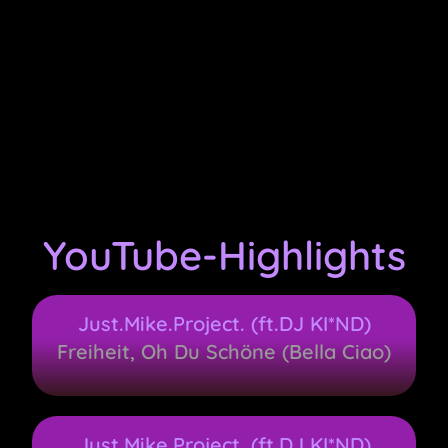
YouTube-Highlights
Just.Mike.Project. (ft.DJ KI*ND)
Freiheit, Oh Du Schöne (Bella Ciao)
Just.Mike.Project. (ft.DJ KI*ND)