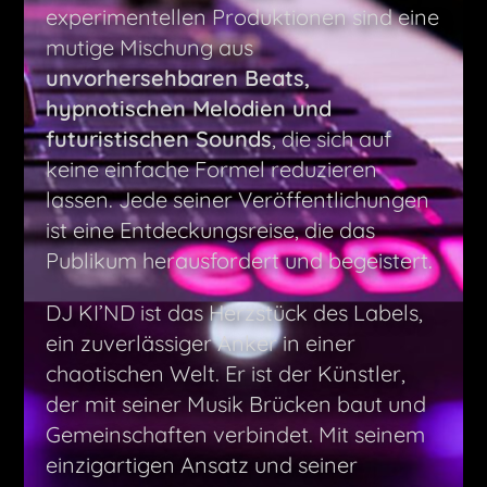
experimentellen Produktionen sind eine
mutige Mischung aus
unvorhersehbaren Beats,
hypnotischen Melodien und
futuristischen Sounds
, die sich auf
keine einfache Formel reduzieren
lassen. Jede seiner Veröffentlichungen
ist eine Entdeckungsreise, die das
Publikum herausfordert und begeistert.
DJ KI’ND ist das Herzstück des Labels,
ein zuverlässiger Anker in einer
chaotischen Welt. Er ist der Künstler,
der mit seiner Musik Brücken baut und
Gemeinschaften verbindet. Mit seinem
einzigartigen Ansatz und seiner