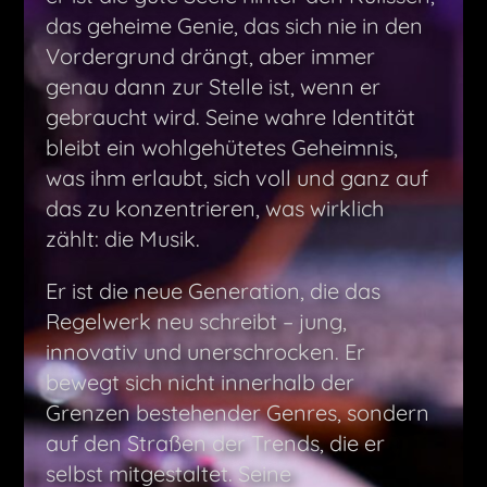
das geheime Genie, das sich nie in den
Vordergrund drängt, aber immer
genau dann zur Stelle ist, wenn er
gebraucht wird. Seine wahre Identität
bleibt ein wohlgehütetes Geheimnis,
was ihm erlaubt, sich voll und ganz auf
das zu konzentrieren, was wirklich
zählt: die Musik.
Er ist die neue Generation, die das
Regelwerk neu schreibt – jung,
innovativ und unerschrocken. Er
bewegt sich nicht innerhalb der
Grenzen bestehender Genres, sondern
auf den Straßen der Trends, die er
selbst mitgestaltet. Seine